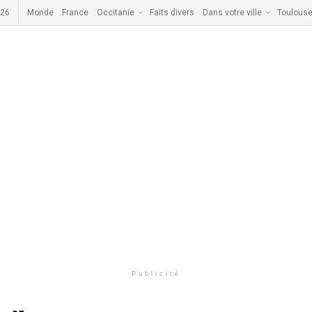
026
Monde
France
Occitanie
Faits divers
Dans votre ville
Toulous
Publicité