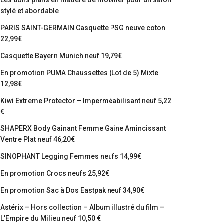
Les bons plans en matière de mobilier pour un salon
stylé et abordable
PARIS SAINT-GERMAIN Casquette PSG neuve coton
22,99€
Casquette Bayern Munich neuf 19,79€
En promotion PUMA Chaussettes (Lot de 5) Mixte
12,98€
Kiwi Extreme Protector – Imperméabilisant neuf 5,22
€
SHAPERX Body Gainant Femme Gaine Amincissant
Ventre Plat neuf 46,20€
SINOPHANT Legging Femmes neufs 14,99€
En promotion Crocs neufs 25,92€
En promotion Sac à Dos Eastpak neuf 34,90€
Astérix – Hors collection – Album illustré du film –
L’Empire du Milieu neuf 10,50 €