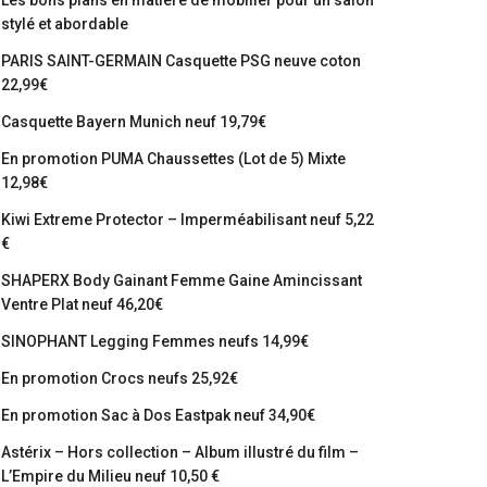
Les bons plans en matière de mobilier pour un salon
stylé et abordable
PARIS SAINT-GERMAIN Casquette PSG neuve coton
22,99€
Casquette Bayern Munich neuf 19,79€
En promotion PUMA Chaussettes (Lot de 5) Mixte
12,98€
Kiwi Extreme Protector – Imperméabilisant neuf 5,22
€
SHAPERX Body Gainant Femme Gaine Amincissant
Ventre Plat neuf 46,20€
SINOPHANT Legging Femmes neufs 14,99€
En promotion Crocs neufs 25,92€
En promotion Sac à Dos Eastpak neuf 34,90€
Astérix – Hors collection – Album illustré du film –
L’Empire du Milieu neuf 10,50 €