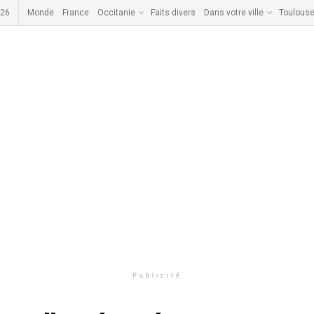
026
Monde
France
Occitanie
Faits divers
Dans votre ville
Toulous
Publicité