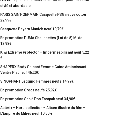
Les bons plans en matière de mobilier pour un salon
stylé et abordable
PARIS SAINT-GERMAIN Casquette PSG neuve coton
22,99€
Casquette Bayern Munich neuf 19,79€
En promotion PUMA Chaussettes (Lot de 5) Mixte
12,98€
Kiwi Extreme Protector – Imperméabilisant neuf 5,22
€
SHAPERX Body Gainant Femme Gaine Amincissant
Ventre Plat neuf 46,20€
SINOPHANT Legging Femmes neufs 14,99€
En promotion Crocs neufs 25,92€
En promotion Sac à Dos Eastpak neuf 34,90€
Astérix – Hors collection – Album illustré du film –
L’Empire du Milieu neuf 10,50 €