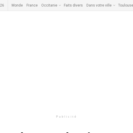
026
Monde
France
Occitanie
Faits divers
Dans votre ville
Toulous
Publicité