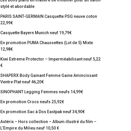
Les bons plans en matière de mobilier pour un salon
stylé et abordable
PARIS SAINT-GERMAIN Casquette PSG neuve coton
22,99€
Casquette Bayern Munich neuf 19,79€
En promotion PUMA Chaussettes (Lot de 5) Mixte
12,98€
Kiwi Extreme Protector – Imperméabilisant neuf 5,22
€
SHAPERX Body Gainant Femme Gaine Amincissant
Ventre Plat neuf 46,20€
SINOPHANT Legging Femmes neufs 14,99€
En promotion Crocs neufs 25,92€
En promotion Sac à Dos Eastpak neuf 34,90€
Astérix – Hors collection – Album illustré du film –
L’Empire du Milieu neuf 10,50 €