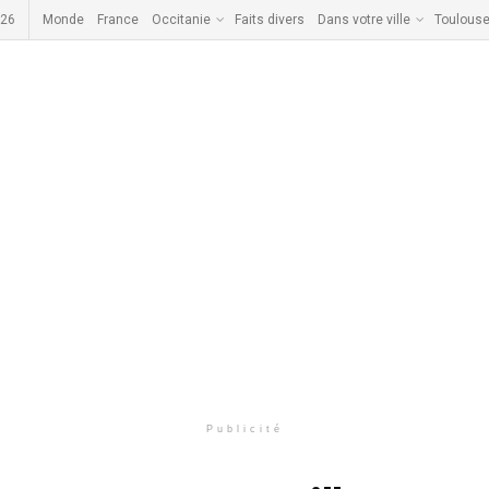
026
Monde
France
Occitanie
Faits divers
Dans votre ville
Toulous
Publicité