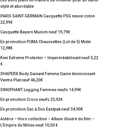
Les bons plans en matière de mobilier pour un salon
stylé et abordable
PARIS SAINT-GERMAIN Casquette PSG neuve coton
22,99€
Casquette Bayern Munich neuf 19,79€
En promotion PUMA Chaussettes (Lot de 5) Mixte
12,98€
Kiwi Extreme Protector – Imperméabilisant neuf 5,22
€
SHAPERX Body Gainant Femme Gaine Amincissant
Ventre Plat neuf 46,20€
SINOPHANT Legging Femmes neufs 14,99€
En promotion Crocs neufs 25,92€
En promotion Sac à Dos Eastpak neuf 34,90€
Astérix – Hors collection – Album illustré du film –
L’Empire du Milieu neuf 10,50 €