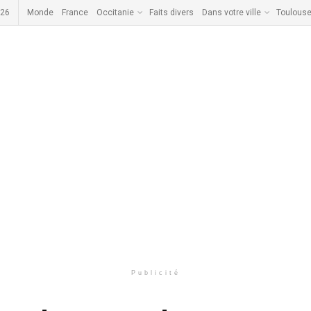
026
Monde
France
Occitanie
Faits divers
Dans votre ville
Toulous
Publicité