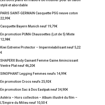
Les bons plans en matière de mobilier pour un salon
stylé et abordable
PARIS SAINT-GERMAIN Casquette PSG neuve coton
22,99€
Casquette Bayern Munich neuf 19,79€
En promotion PUMA Chaussettes (Lot de 5) Mixte
12,98€
Kiwi Extreme Protector – Imperméabilisant neuf 5,22
€
SHAPERX Body Gainant Femme Gaine Amincissant
Ventre Plat neuf 46,20€
SINOPHANT Legging Femmes neufs 14,99€
En promotion Crocs neufs 25,92€
En promotion Sac à Dos Eastpak neuf 34,90€
Astérix – Hors collection – Album illustré du film –
L’Empire du Milieu neuf 10,50 €