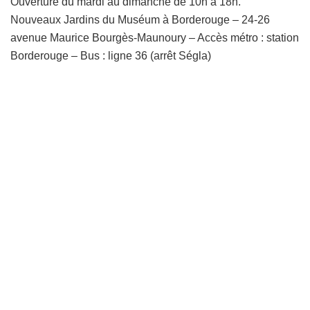
Ouverture du mardi au dimanche de 10h à 18h.
Nouveaux Jardins du Muséum à Borderouge – 24-26
avenue Maurice Bourgès-Maunoury – Accès métro : station
Borderouge – Bus : ligne 36 (arrêt Ségla)