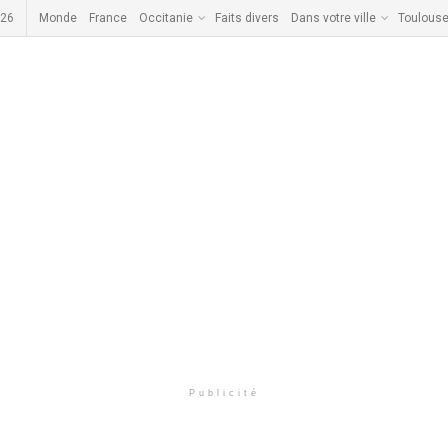
026
Monde
France
Occitanie
Faits divers
Dans votre ville
Toulous
Publicité