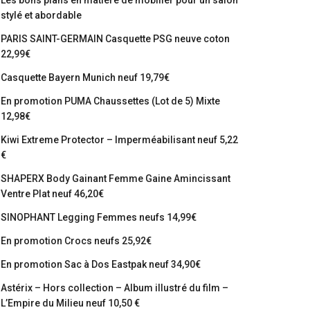
Les bons plans en matière de mobilier pour un salon
stylé et abordable
PARIS SAINT-GERMAIN Casquette PSG neuve coton
22,99€
Casquette Bayern Munich neuf 19,79€
En promotion PUMA Chaussettes (Lot de 5) Mixte
12,98€
Kiwi Extreme Protector – Imperméabilisant neuf 5,22
€
SHAPERX Body Gainant Femme Gaine Amincissant
Ventre Plat neuf 46,20€
SINOPHANT Legging Femmes neufs 14,99€
En promotion Crocs neufs 25,92€
En promotion Sac à Dos Eastpak neuf 34,90€
Astérix – Hors collection – Album illustré du film –
L’Empire du Milieu neuf 10,50 €