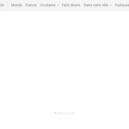
026
Monde
France
Occitanie
Faits divers
Dans votre ville
Toulous
Publicité