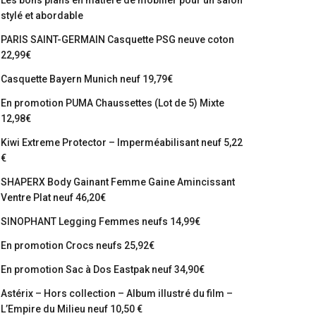
Les bons plans en matière de mobilier pour un salon
stylé et abordable
PARIS SAINT-GERMAIN Casquette PSG neuve coton
22,99€
Casquette Bayern Munich neuf 19,79€
En promotion PUMA Chaussettes (Lot de 5) Mixte
12,98€
Kiwi Extreme Protector – Imperméabilisant neuf 5,22
€
SHAPERX Body Gainant Femme Gaine Amincissant
Ventre Plat neuf 46,20€
SINOPHANT Legging Femmes neufs 14,99€
En promotion Crocs neufs 25,92€
En promotion Sac à Dos Eastpak neuf 34,90€
Astérix – Hors collection – Album illustré du film –
L’Empire du Milieu neuf 10,50 €