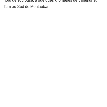
nord de Toulouse, à quelques kilomètres de Villemur sur
Tarn au Sud de Montauban