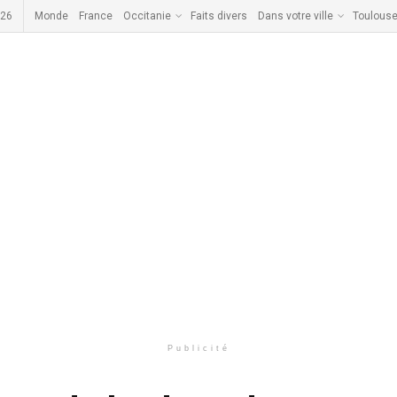
026
Monde
France
Occitanie
Faits divers
Dans votre ville
Toulous
Publicité