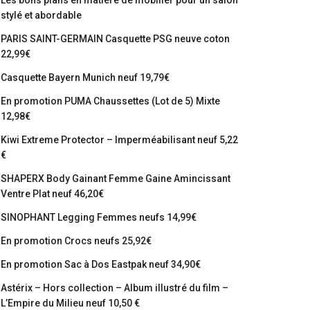
Les bons plans en matière de mobilier pour un salon
stylé et abordable
PARIS SAINT-GERMAIN Casquette PSG neuve coton
22,99€
Casquette Bayern Munich neuf 19,79€
En promotion PUMA Chaussettes (Lot de 5) Mixte
12,98€
Kiwi Extreme Protector – Imperméabilisant neuf 5,22
€
SHAPERX Body Gainant Femme Gaine Amincissant
Ventre Plat neuf 46,20€
SINOPHANT Legging Femmes neufs 14,99€
En promotion Crocs neufs 25,92€
En promotion Sac à Dos Eastpak neuf 34,90€
Astérix – Hors collection – Album illustré du film –
L’Empire du Milieu neuf 10,50 €