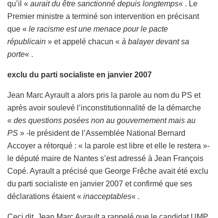
qu’il «
aurait du être sanctionné depuis longtemps
« . Le
Premier ministre a terminé son intervention en précisant
que «
le racisme est une menace pour le pacte
républicain
» et appelé chacun «
à balayer devant sa
porte
« .
exclu du parti socialiste en janvier 2007
Jean Marc Ayrault a alors pris la parole au nom du PS et
après avoir soulevé l’inconstitutionnalité de la démarche
«
des questions posées non au gouvernement mais au
PS
» -le président de l’Assemblée National Bernard
Accoyer a rétorqué : « la parole est libre et elle le restera »-
le député maire de Nantes s’est adressé à Jean François
Copé. Ayrault a précisé que George Frêche avait été exclu
du parti socialiste en janvier 2007 et confirmé que ses
déclarations étaient «
inacceptables
« .
Ceci dit, Jean Marc Ayrault a rappelé que le candidat UMP