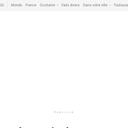
026
Monde
France
Occitanie
Faits divers
Dans votre ville
Toulous
Publicité