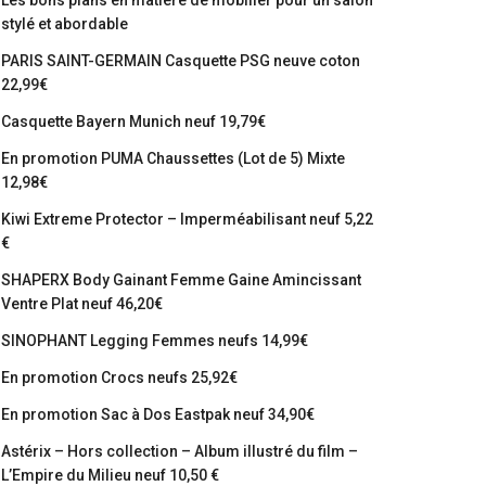
Les bons plans en matière de mobilier pour un salon
stylé et abordable
PARIS SAINT-GERMAIN Casquette PSG neuve coton
22,99€
Casquette Bayern Munich neuf 19,79€
En promotion PUMA Chaussettes (Lot de 5) Mixte
12,98€
Kiwi Extreme Protector – Imperméabilisant neuf 5,22
€
SHAPERX Body Gainant Femme Gaine Amincissant
Ventre Plat neuf 46,20€
SINOPHANT Legging Femmes neufs 14,99€
En promotion Crocs neufs 25,92€
En promotion Sac à Dos Eastpak neuf 34,90€
Astérix – Hors collection – Album illustré du film –
L’Empire du Milieu neuf 10,50 €