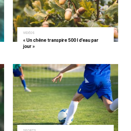
VIDÉOS
« Un chêne transpire 500 l d’eau par
jour »
SPORTS