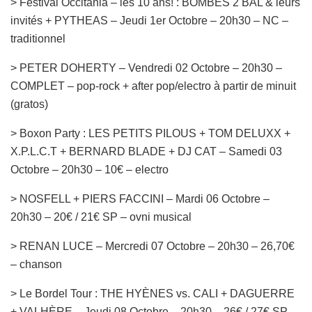
> Festival Occitania – les 10 ans! : BOMBES 2 BAL & leurs
invités + PYTHEAS – Jeudi 1er Octobre – 20h30 – NC –
traditionnel
> PETER DOHERTY – Vendredi 02 Octobre – 20h30 –
COMPLET – pop-rock + after pop/electro à partir de minuit
(gratos)
> Boxon Party : LES PETITS PILOUS + TOM DELUXX +
X.P.L.C.T + BERNARD BLADE + DJ CAT – Samedi 03
Octobre – 20h30 – 10€ – electro
> NOSFELL + PIERS FACCINI – Mardi 06 Octobre –
20h30 – 20€ / 21€ SP – ovni musical
> RENAN LUCE – Mercredi 07 Octobre – 20h30 – 26,70€
– chanson
> Le Bordel Tour : THE HYÈNES vs. CALI + DAGUERRE
+ VALHÈRE – Jeudi 08 Octobre – 20h30 – 26€ / 27€ SP –