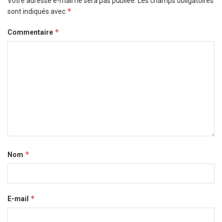
Votre adresse e-mail ne sera pas publiée.
Les champs obligatoires
*
sont indiqués avec
*
Commentaire
*
Nom
*
E-mail