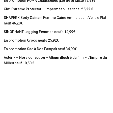
En promotion PUMA Chaussettes (Lot de 5) Mixte 12,98€
Kiwi Extreme Protector – Imperméabilisant neuf 5,22 €
SHAPERX Body Gainant Femme Gaine Amincissant Ventre Plat
neuf 46,20€
SINOPHANT Legging Femmes neufs 14,99€
En promotion Crocs neufs 25,92€
En promotion Sac à Dos Eastpak neuf 34,90€
Astérix – Hors collection – Album illustré du film – L’Empire du
Milieu neuf 10,50 €