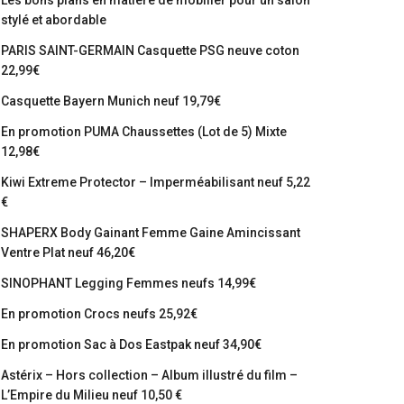
Les bons plans en matière de mobilier pour un salon
stylé et abordable
PARIS SAINT-GERMAIN Casquette PSG neuve coton
22,99€
Casquette Bayern Munich neuf 19,79€
En promotion PUMA Chaussettes (Lot de 5) Mixte
12,98€
Kiwi Extreme Protector – Imperméabilisant neuf 5,22
€
SHAPERX Body Gainant Femme Gaine Amincissant
Ventre Plat neuf 46,20€
SINOPHANT Legging Femmes neufs 14,99€
En promotion Crocs neufs 25,92€
En promotion Sac à Dos Eastpak neuf 34,90€
Astérix – Hors collection – Album illustré du film –
L’Empire du Milieu neuf 10,50 €