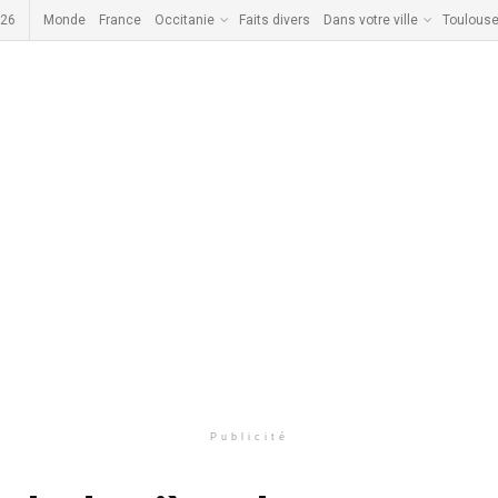
026
Monde
France
Occitanie
Faits divers
Dans votre ville
Toulous
Publicité