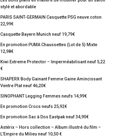
Les bons plans en matière de mobilier pour un salon
stylé et abordable
PARIS SAINT-GERMAIN Casquette PSG neuve coton
22,99€
Casquette Bayern Munich neuf 19,79€
En promotion PUMA Chaussettes (Lot de 5) Mixte
12,98€
Kiwi Extreme Protector – Imperméabilisant neuf 5,22
€
SHAPERX Body Gainant Femme Gaine Amincissant
Ventre Plat neuf 46,20€
SINOPHANT Legging Femmes neufs 14,99€
En promotion Crocs neufs 25,92€
En promotion Sac à Dos Eastpak neuf 34,90€
Astérix – Hors collection – Album illustré du film –
L’Empire du Milieu neuf 10,50 €