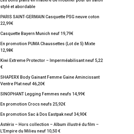
Les bons plans en matière de mobilier pour un salon
stylé et abordable
PARIS SAINT-GERMAIN Casquette PSG neuve coton
22,99€
Casquette Bayern Munich neuf 19,79€
En promotion PUMA Chaussettes (Lot de 5) Mixte
12,98€
Kiwi Extreme Protector – Imperméabilisant neuf 5,22
€
SHAPERX Body Gainant Femme Gaine Amincissant
Ventre Plat neuf 46,20€
SINOPHANT Legging Femmes neufs 14,99€
En promotion Crocs neufs 25,92€
En promotion Sac à Dos Eastpak neuf 34,90€
Astérix – Hors collection – Album illustré du film –
L’Empire du Milieu neuf 10,50 €