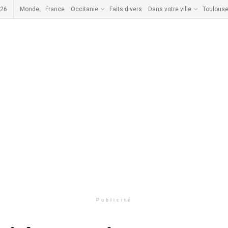
026
Monde
France
Occitanie
Faits divers
Dans votre ville
Toulous
Publicité