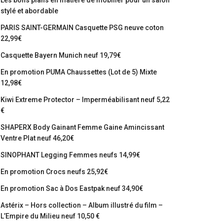
Les bons plans en matière de mobilier pour un salon
stylé et abordable
PARIS SAINT-GERMAIN Casquette PSG neuve coton
22,99€
Casquette Bayern Munich neuf 19,79€
En promotion PUMA Chaussettes (Lot de 5) Mixte
12,98€
Kiwi Extreme Protector – Imperméabilisant neuf 5,22
€
SHAPERX Body Gainant Femme Gaine Amincissant
Ventre Plat neuf 46,20€
SINOPHANT Legging Femmes neufs 14,99€
En promotion Crocs neufs 25,92€
En promotion Sac à Dos Eastpak neuf 34,90€
Astérix – Hors collection – Album illustré du film –
L’Empire du Milieu neuf 10,50 €