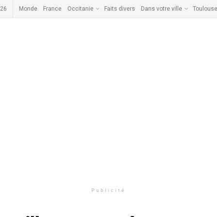
026
Monde
France
Occitanie
Faits divers
Dans votre ville
Toulous
Publicité