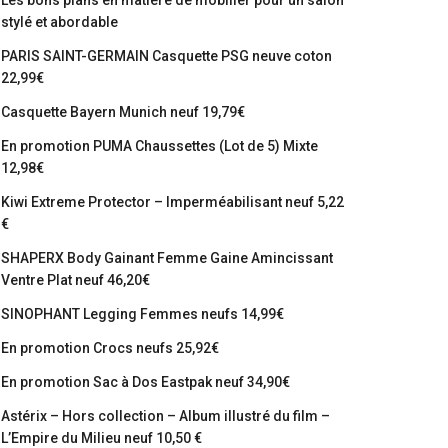
Les bons plans en matière de mobilier pour un salon
stylé et abordable
PARIS SAINT-GERMAIN Casquette PSG neuve coton
22,99€
Casquette Bayern Munich neuf 19,79€
En promotion PUMA Chaussettes (Lot de 5) Mixte
12,98€
Kiwi Extreme Protector – Imperméabilisant neuf 5,22
€
SHAPERX Body Gainant Femme Gaine Amincissant
Ventre Plat neuf 46,20€
SINOPHANT Legging Femmes neufs 14,99€
En promotion Crocs neufs 25,92€
En promotion Sac à Dos Eastpak neuf 34,90€
Astérix – Hors collection – Album illustré du film –
L’Empire du Milieu neuf 10,50 €