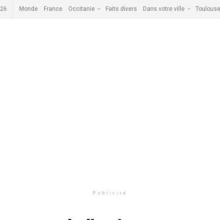
026
Monde
France
Occitanie
Faits divers
Dans votre ville
Toulous
Publicité