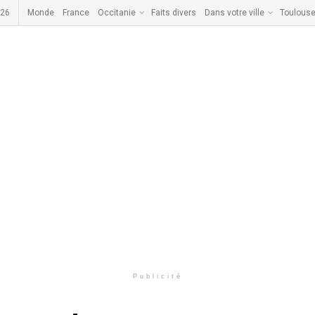
026
Monde
France
Occitanie
Faits divers
Dans votre ville
Toulous
Publicité