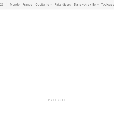
026
Monde
France
Occitanie
Faits divers
Dans votre ville
Toulous
Publicité