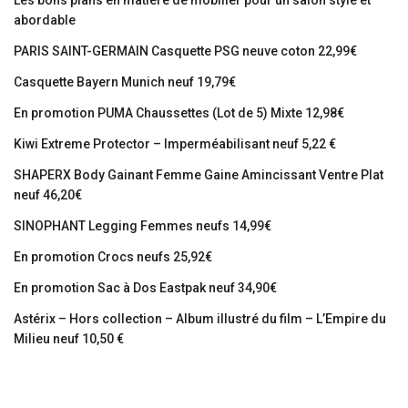
Les bons plans en matière de mobilier pour un salon stylé et
abordable
PARIS SAINT-GERMAIN Casquette PSG neuve coton 22,99€
Casquette Bayern Munich neuf 19,79€
En promotion PUMA Chaussettes (Lot de 5) Mixte 12,98€
Kiwi Extreme Protector – Imperméabilisant neuf 5,22 €
SHAPERX Body Gainant Femme Gaine Amincissant Ventre Plat
neuf 46,20€
SINOPHANT Legging Femmes neufs 14,99€
En promotion Crocs neufs 25,92€
En promotion Sac à Dos Eastpak neuf 34,90€
Astérix – Hors collection – Album illustré du film – L’Empire du
Milieu neuf 10,50 €