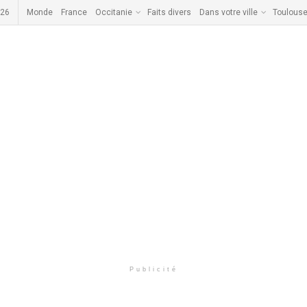
026
Monde
France
Occitanie
Faits divers
Dans votre ville
Toulous
Publicité