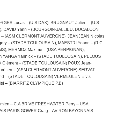
RGES Lucas – (U.S DAX), BRUGNAUT Julien – (U.S
), DAVID Yann – (BOURGOIN-JALLIEU, DUCALCON
c – (ASM CLERMONT AUVERGNE), JEANJEAN Nicolas
ory – (STADE TOULOUSAIN), MAESTRI Yoann – (R.C
IS), MERMOZ Maxime – (USA PERPIGNAN),
 NYANGA Yannick – (STADE TOULOUSAIN), PELOUS
 Clément – (STADE TOULOUSAIN) POUX Jean-
Aurélien – (ASM CLERMONT AUVERGNE) SERVAT
vid – (STADE TOULOUSAIN) VERMEULEN Elvis –
i – (BIARRITZ OLYMPIQUE P.B)
mien – C.A BRIVE FRESHWATER Perry – USA
IS PARIS GOWER Craig – AVIRON BAYONNAIS