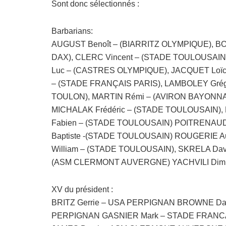
Sont donc sélectionnés :
Barbarians:
AUGUST Benoît – (BIARRITZ OLYMPIQUE), BO
DAX), CLERC Vincent – (STADE TOULOUSAIN
Luc – (CASTRES OLYMPIQUE), JACQUET Loï
– (STADE FRANÇAIS PARIS), LAMBOLEY Grég
TOULON), MARTIN Rémi – (AVIRON BAYONNA
MICHALAK Frédéric – (STADE TOULOUSAIN),
Fabien – (STADE TOULOUSAIN) POITRENAUD
Baptiste -(STADE TOULOUSAIN) ROUGERIE 
William – (STADE TOULOUSAIN), SKRELA Da
(ASM CLERMONT AUVERGNE) YACHVILI Dimitr
XV du président :
BRITZ Gerrie – USA PERPIGNAN BROWNE Da
PERPIGNAN GASNIER Mark – STADE FRANCA