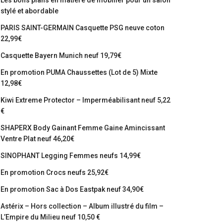
Les bons plans en matière de mobilier pour un salon
stylé et abordable
PARIS SAINT-GERMAIN Casquette PSG neuve coton
22,99€
Casquette Bayern Munich neuf 19,79€
En promotion PUMA Chaussettes (Lot de 5) Mixte
12,98€
Kiwi Extreme Protector – Imperméabilisant neuf 5,22
€
SHAPERX Body Gainant Femme Gaine Amincissant
Ventre Plat neuf 46,20€
SINOPHANT Legging Femmes neufs 14,99€
En promotion Crocs neufs 25,92€
En promotion Sac à Dos Eastpak neuf 34,90€
Astérix – Hors collection – Album illustré du film –
L’Empire du Milieu neuf 10,50 €