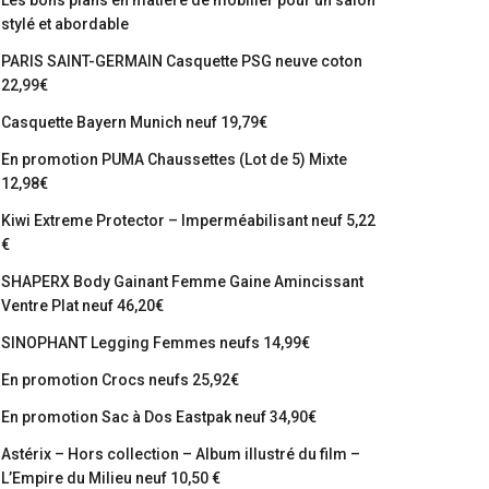
Les bons plans en matière de mobilier pour un salon
stylé et abordable
PARIS SAINT-GERMAIN Casquette PSG neuve coton
22,99€
Casquette Bayern Munich neuf 19,79€
En promotion PUMA Chaussettes (Lot de 5) Mixte
12,98€
Kiwi Extreme Protector – Imperméabilisant neuf 5,22
€
SHAPERX Body Gainant Femme Gaine Amincissant
Ventre Plat neuf 46,20€
SINOPHANT Legging Femmes neufs 14,99€
En promotion Crocs neufs 25,92€
En promotion Sac à Dos Eastpak neuf 34,90€
Astérix – Hors collection – Album illustré du film –
L’Empire du Milieu neuf 10,50 €