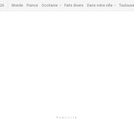
026
Monde
France
Occitanie
Faits divers
Dans votre ville
Toulous
Publicité