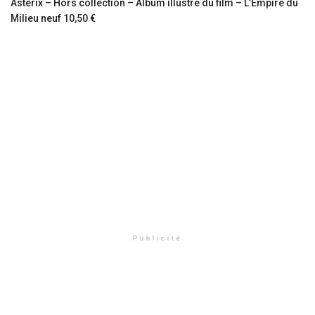
Astérix – Hors collection – Album illustré du film – L’Empire du
Milieu neuf 10,50 €
Publicité