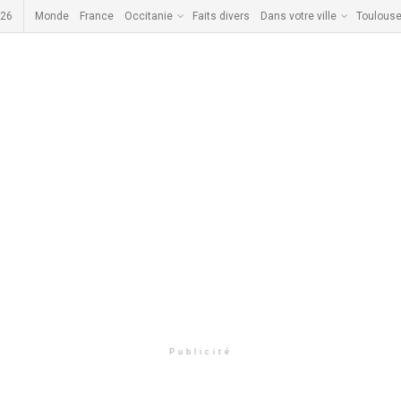
026
Monde
France
Occitanie
Faits divers
Dans votre ville
Toulous
Publicité