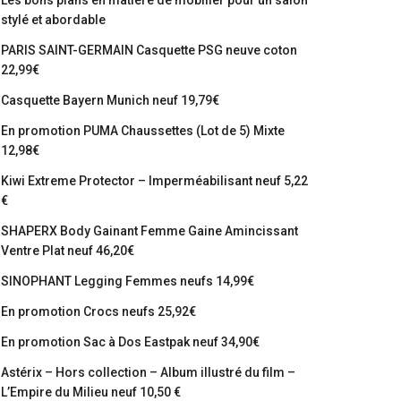
Les bons plans en matière de mobilier pour un salon
stylé et abordable
PARIS SAINT-GERMAIN Casquette PSG neuve coton
22,99€
Casquette Bayern Munich neuf 19,79€
En promotion PUMA Chaussettes (Lot de 5) Mixte
12,98€
Kiwi Extreme Protector – Imperméabilisant neuf 5,22
€
SHAPERX Body Gainant Femme Gaine Amincissant
Ventre Plat neuf 46,20€
SINOPHANT Legging Femmes neufs 14,99€
En promotion Crocs neufs 25,92€
En promotion Sac à Dos Eastpak neuf 34,90€
Astérix – Hors collection – Album illustré du film –
L’Empire du Milieu neuf 10,50 €