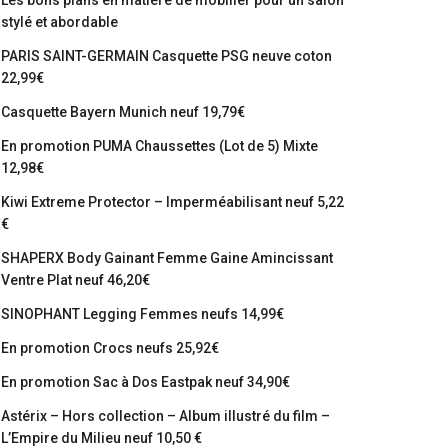
Les bons plans en matière de mobilier pour un salon
stylé et abordable
PARIS SAINT-GERMAIN Casquette PSG neuve coton
22,99€
Casquette Bayern Munich neuf 19,79€
En promotion PUMA Chaussettes (Lot de 5) Mixte
12,98€
Kiwi Extreme Protector – Imperméabilisant neuf 5,22
€
SHAPERX Body Gainant Femme Gaine Amincissant
Ventre Plat neuf 46,20€
SINOPHANT Legging Femmes neufs 14,99€
En promotion Crocs neufs 25,92€
En promotion Sac à Dos Eastpak neuf 34,90€
Astérix – Hors collection – Album illustré du film –
L’Empire du Milieu neuf 10,50 €