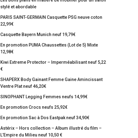
Les bons plans en matière de mobilier pour un salon
stylé et abordable
PARIS SAINT-GERMAIN Casquette PSG neuve coton
22,99€
Casquette Bayern Munich neuf 19,79€
En promotion PUMA Chaussettes (Lot de 5) Mixte
12,98€
Kiwi Extreme Protector – Imperméabilisant neuf 5,22
€
SHAPERX Body Gainant Femme Gaine Amincissant
Ventre Plat neuf 46,20€
SINOPHANT Legging Femmes neufs 14,99€
En promotion Crocs neufs 25,92€
En promotion Sac à Dos Eastpak neuf 34,90€
Astérix – Hors collection – Album illustré du film –
L’Empire du Milieu neuf 10,50 €