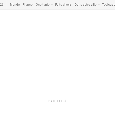
026
Monde
France
Occitanie
Faits divers
Dans votre ville
Toulous
Publicité