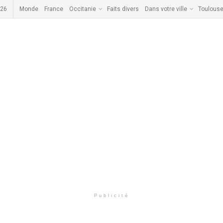
026
Monde
France
Occitanie
Faits divers
Dans votre ville
Toulous
Publicité