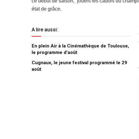
ce début de saison, jouent les cadors du champio
état de grâce.
A lire aussi:
En plein Air à la Cinémathèque de Toulouse,
le programme d’août
Cugnaux, le jeune festival programmé le 29
août