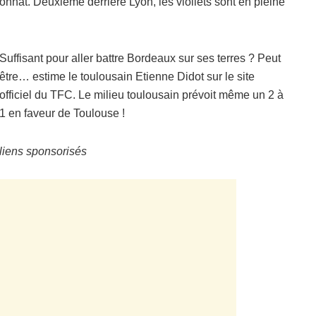
nnat. Deuxième derrière Lyon, les viollets sont en pleine
Suffisant pour aller battre Bordeaux sur ses terres ? Peut
être… estime le toulousain Etienne Didot sur le site
officiel du TFC. Le milieu toulousain prévoit même un 2 à
1 en faveur de Toulouse !
liens sponsorisés