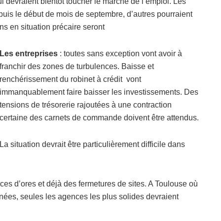
ui devraient bientôt toucher le marché de l’emploi. Les
is le début de mois de septembre, d’autres pourraient
ns en situation précaire seront
Les entreprises
: toutes sans exception vont avoir à
franchir des zones de turbulences. Baisse et
renchérissement du robinet à crédit vont
immanquablement faire baisser les investissements. Des
tensions de trésorerie rajoutées à une contraction
certaine des carnets de commande doivent être attendus.
La situation devrait être particulièrement difficile dans
es d’ores et déjà des fermetures de sites. A Toulouse où
nées, seules les agences les plus solides devraient