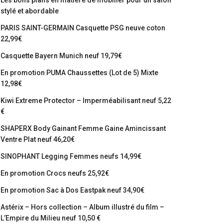
Les bons plans en matière de mobilier pour un salon
stylé et abordable
PARIS SAINT-GERMAIN Casquette PSG neuve coton
22,99€
Casquette Bayern Munich neuf 19,79€
En promotion PUMA Chaussettes (Lot de 5) Mixte
12,98€
Kiwi Extreme Protector – Imperméabilisant neuf 5,22
€
SHAPERX Body Gainant Femme Gaine Amincissant
Ventre Plat neuf 46,20€
SINOPHANT Legging Femmes neufs 14,99€
En promotion Crocs neufs 25,92€
En promotion Sac à Dos Eastpak neuf 34,90€
Astérix – Hors collection – Album illustré du film –
L’Empire du Milieu neuf 10,50 €