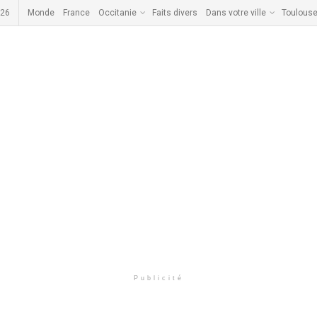
026
Monde
France
Occitanie
Faits divers
Dans votre ville
Toulous
Publicité