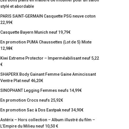
Les bons plans en matière de mobilier pour un salon
stylé et abordable
PARIS SAINT-GERMAIN Casquette PSG neuve coton
22,99€
Casquette Bayern Munich neuf 19,79€
En promotion PUMA Chaussettes (Lot de 5) Mixte
12,98€
Kiwi Extreme Protector – Imperméabilisant neuf 5,22
€
SHAPERX Body Gainant Femme Gaine Amincissant
Ventre Plat neuf 46,20€
SINOPHANT Legging Femmes neufs 14,99€
En promotion Crocs neufs 25,92€
En promotion Sac à Dos Eastpak neuf 34,90€
Astérix – Hors collection – Album illustré du film –
L’Empire du Milieu neuf 10,50 €