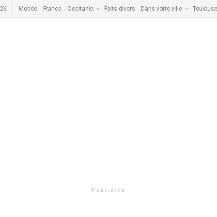
026
Monde
France
Occitanie
Faits divers
Dans votre ville
Toulous
Publicité