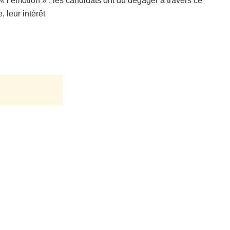
 l’émotion » ; les candidats ont dû dégager à travers ce
 leur intérêt