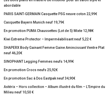
Les bons plans en matière de mobilier pour un salon stylé et
abordable
PARIS SAINT-GERMAIN Casquette PSG neuve coton 22,99€
Casquette Bayern Munich neuf 19,79€
En promotion PUMA Chaussettes (Lot de 5) Mixte 12,98€
Kiwi Extreme Protector – Imperméabilisant neuf 5,22 €
SHAPERX Body Gainant Femme Gaine Amincissant Ventre Plat
neuf 46,20€
SINOPHANT Legging Femmes neufs 14,99€
En promotion Crocs neufs 25,92€
En promotion Sac à Dos Eastpak neuf 34,90€
Astérix – Hors collection – Album illustré du film – L’Empire du
Milieu neuf 10,50 €