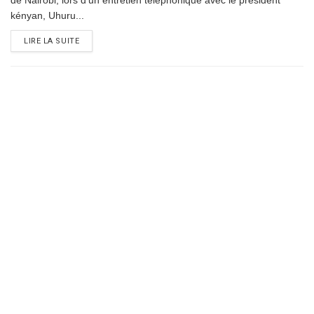
de Nairobi, lors d'un entretien téléphonique avec le président
kényan, Uhuru...
DETAILS
LIRE LA SUITE