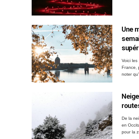
Une m
semai
supér
Voici le
France, 
noter qu
Neige,
route
De la ne
en Occit
pour la z