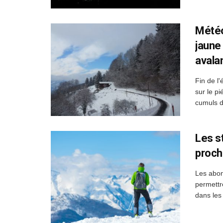
Météo
jaune 
avala
Fin de l
sur le p
cumuls d
Les s
proch
Les abon
permettr
dans les 