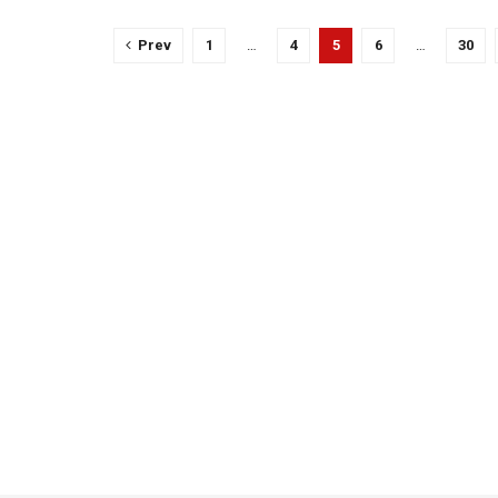
Prev
1
…
4
5
6
…
30