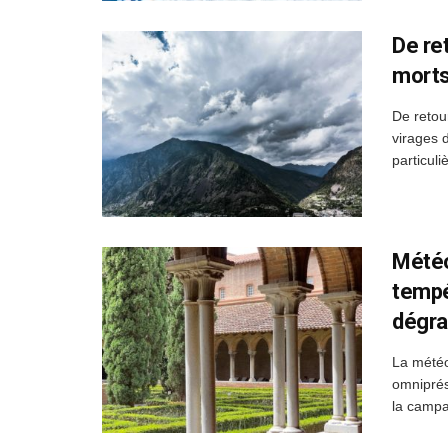
De re
morts
De retou
virages 
particuli
Météo
tempé
dégra
La météo
omniprés
la campa