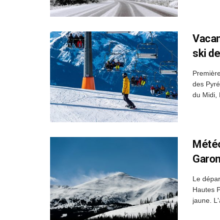
Vacan
ski d
Première
des Pyré
du Midi,
Météo
Garon
Le dépar
Hautes P
jaune. L