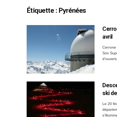
Étiquette :
Pyrénées
Cerro
avril
Cerrone 
Son Supe
d'ouvert
Desce
ski d
Le 20 fé
départem
s'illumin