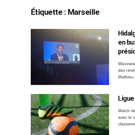
Étiquette :
Marseille
Hidal
en buz
présid
Mauvaise
des révé
Mathieu 
Ligue
Match de
avec le 
classeme