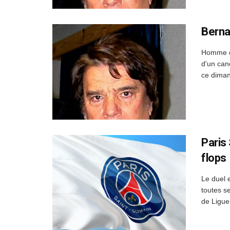
Berna
Homme d'
d'un can
ce dimanc
Paris
flops
Le duel 
toutes s
de Ligue