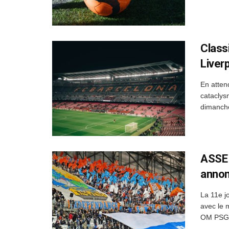
Class
Liver
En atten
cataclys
dimanche 
ASSE 
annon
La 11e j
avec le 
OM PSG. 