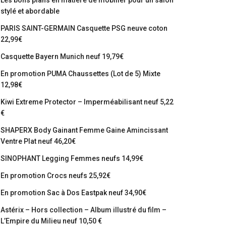
Les bons plans en matière de mobilier pour un salon
stylé et abordable
PARIS SAINT-GERMAIN Casquette PSG neuve coton
22,99€
Casquette Bayern Munich neuf 19,79€
En promotion PUMA Chaussettes (Lot de 5) Mixte
12,98€
Kiwi Extreme Protector – Imperméabilisant neuf 5,22
€
SHAPERX Body Gainant Femme Gaine Amincissant
Ventre Plat neuf 46,20€
SINOPHANT Legging Femmes neufs 14,99€
En promotion Crocs neufs 25,92€
En promotion Sac à Dos Eastpak neuf 34,90€
Astérix – Hors collection – Album illustré du film –
L’Empire du Milieu neuf 10,50 €