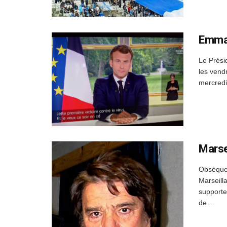
Emman
Le Prési
les vend
mercredi
Marse
Obsèque
Marseill
supporte
de ...