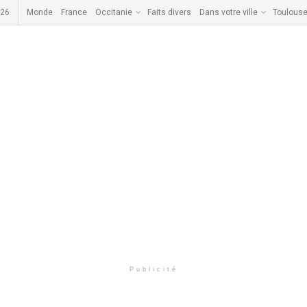
026
Monde
France
Occitanie
Faits divers
Dans votre ville
Toulous
Publicité