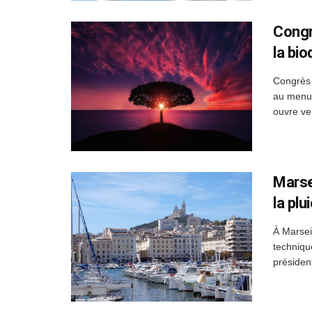
Congr
la bio
Congrès 
au menu.
ouvre ve
Marse
la plu
À Marsei
technique
présiden