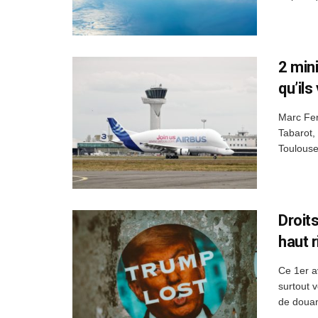
2 min
qu’ils
Marc Ferr
Tabarot,
Toulouse
Droit
haut r
Ce 1er av
surtout v
de douan