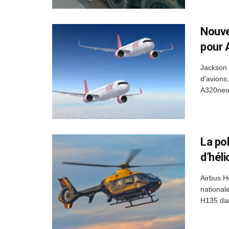
Nouvea
pour 
Jackson 
d'avions
A320neo 
La po
d’hél
Airbus He
national
H135 dans