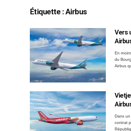
Étiquette :
Airbus
Vers 
Airbu
En moins
du Bourg
Airbus q
Vietj
Airbus
Dans un 
contrat 
Républiq