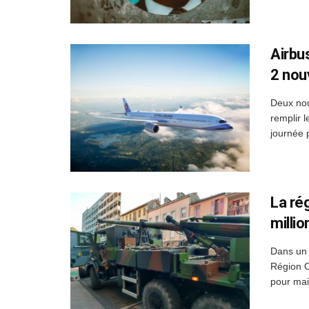
Airbu
2 nou
Deux nou
remplir 
journée 
La ré
millio
Dans un 
Région O
pour main