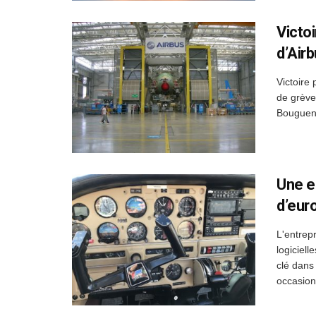
Victoi
d’Air
Victoire 
de grève
Bouguena
Une e
d’euro
L'entrep
logiciel
clé dans
occasion 