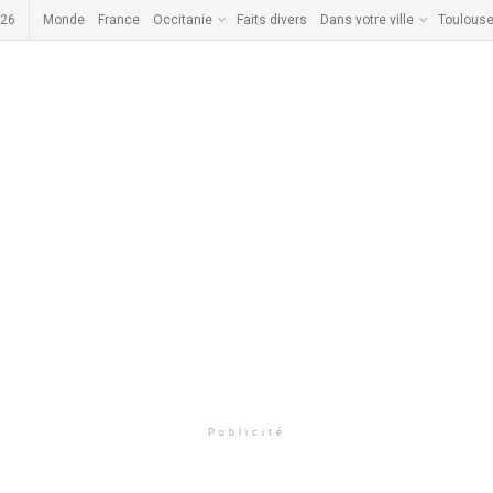
026
Monde
France
Occitanie
Faits divers
Dans votre ville
Toulous
Publicité