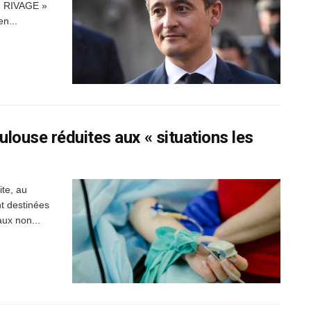
 « RIVAGE »
n...
louse réduites aux « situations les
te, au
nt destinées
aux non...