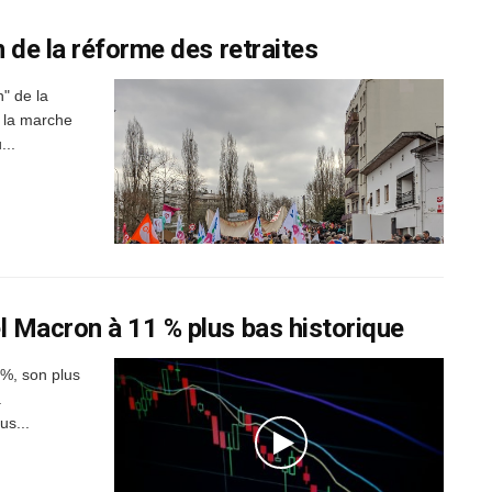
 de la réforme des retraites
" de la
8 la marche
...
 Macron à 11 % plus bas historique
%, son plus
a
s...