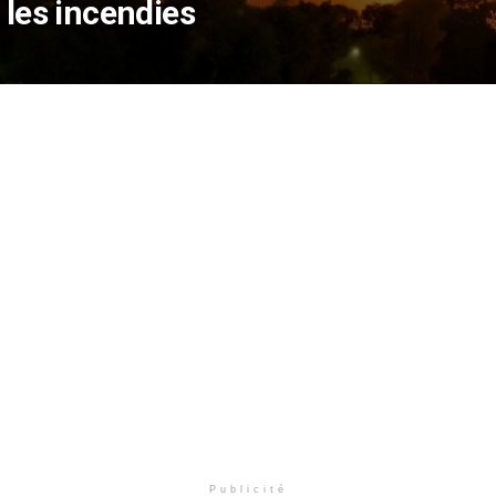
 les incendies
Publicité