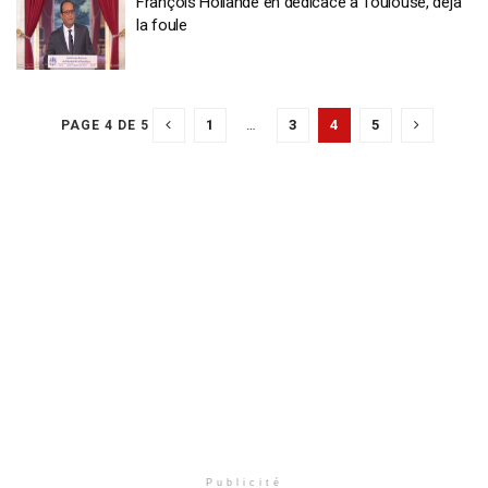
François Hollande en dédicace à Toulouse, déjà
la foule
1
…
3
4
5
PAGE 4 DE 5
Publicité