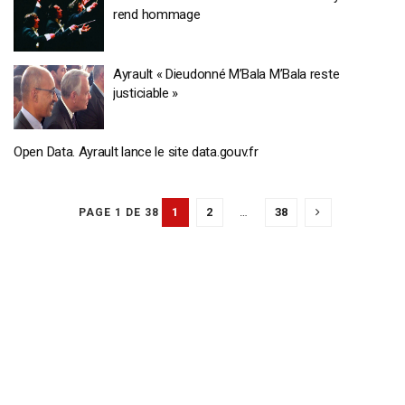
rend hommage
Ayrault « Dieudonné M’Bala M’Bala reste
justiciable »
Open Data. Ayrault lance le site data.gouv.fr
1
2
…
38
PAGE 1 DE 38