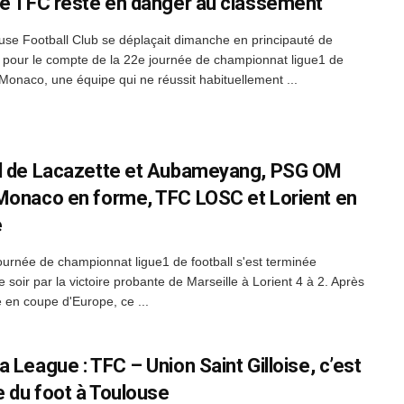
le TFC reste en danger au classement
use Football Club se déplaçait dimanche en principauté de
pour le compte de la 22e journée de championnat ligue1 de
. Monaco, une équipe qui ne réussit habituellement ...
l de Lacazette et Aubameyang, PSG OM
Monaco en forme, TFC LOSC et Lorient en
e
ournée de championnat ligue1 de football s'est terminée
soir par la victoire probante de Marseille à Lorient 4 à 2. Après
é en coupe d'Europe, ce ...
 League : TFC – Union Saint Gilloise, c’est
te du foot à Toulouse