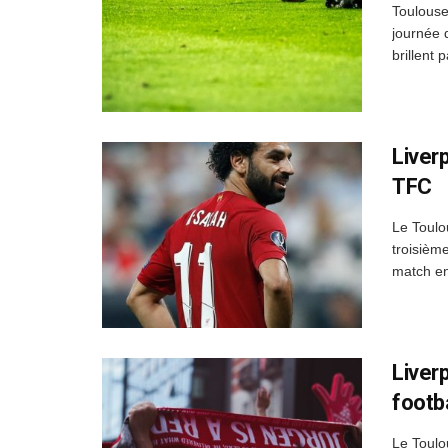
Toulouse
journée 
brillent
Liver
TFC
Le Toulo
troisièm
match ent
Liver
footb
Le Toulo