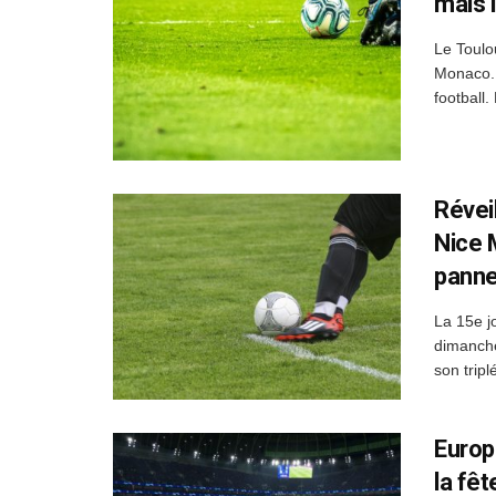
mais 
Le Toulo
Monaco. 
football
Révei
Nice 
pann
La 15e j
dimanche 
son tripl
Europa
la fê