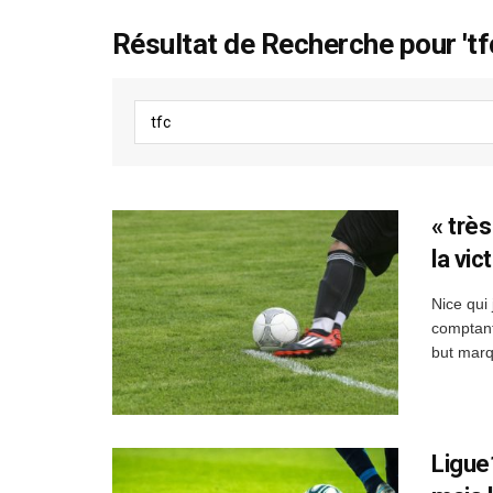
Résultat de Recherche pour 'tf
« trè
la vic
Nice qui
comptant
but marqu
Ligue