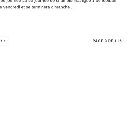
 : 5e journée La 5e journée de championnat ligue 1 de football
e vendredi et se terminera dimanche ...
t
PAGE 3 DE 116