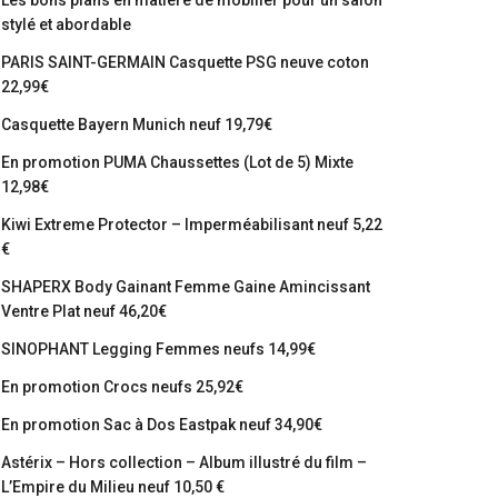
Les bons plans en matière de mobilier pour un salon
stylé et abordable
PARIS SAINT-GERMAIN Casquette PSG neuve coton
22,99€
Casquette Bayern Munich neuf 19,79€
En promotion PUMA Chaussettes (Lot de 5) Mixte
12,98€
Kiwi Extreme Protector – Imperméabilisant neuf 5,22
€
SHAPERX Body Gainant Femme Gaine Amincissant
Ventre Plat neuf 46,20€
SINOPHANT Legging Femmes neufs 14,99€
En promotion Crocs neufs 25,92€
En promotion Sac à Dos Eastpak neuf 34,90€
Astérix – Hors collection – Album illustré du film –
L’Empire du Milieu neuf 10,50 €