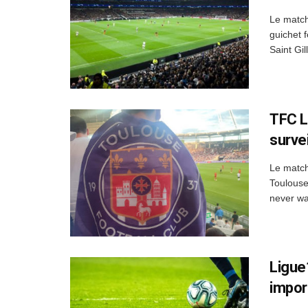
Le match
guichet 
Saint Gil
TFC L
surve
Le match
Toulouse
never wa
Ligue
impor