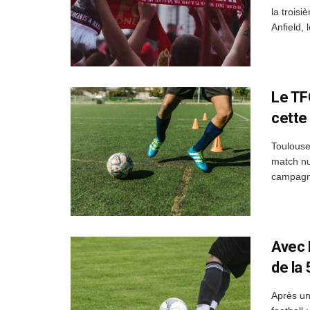
la trois
Anfield, 
Le TF
cette
Toulouse
match nu
campagne
Avec 
de la
Après un