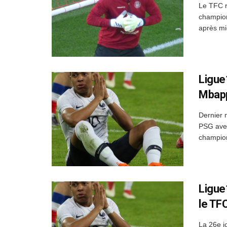
Le TFC r
champion
après mi
Ligue
Mbap
Dernier 
PSG avec
championn
Ligue
le TF
La 26e j