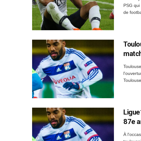
PSG qui 
de footba
Toulo
match
Toulouse
l'ouvert
Toulouse 
Ligue
87e a
À l'occa