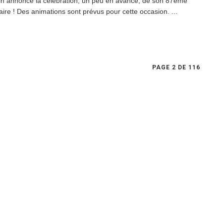
in annonce la célébration, un peu en avance, de son 87ème
aire ! Des animations sont prévus pour cette occasion. ...
PAGE 2 DE 116