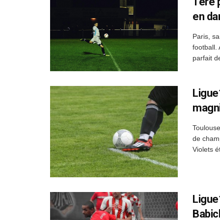
1ere 
en da
Paris, s
football
parfait d
Ligue
magni
Toulouse
de champ
Violets é
Ligue
Babic