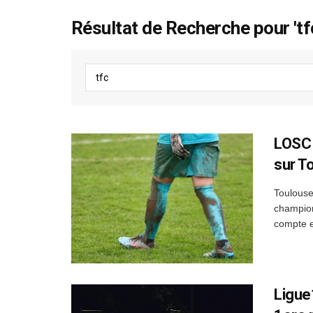
Résultat de Recherche pour 'tf
LOSC T
sur T
Toulouse
champion
compte e
Ligue