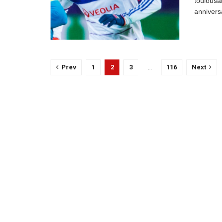
toulousa
annivers
Prev
1
2
3
…
116
Next