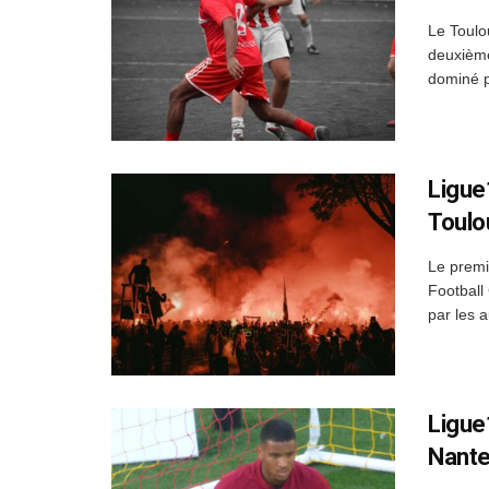
Le Toulo
deuxième
dominé pa
Ligue
Toulo
Le premi
Football
par les au
Ligue
Nantes