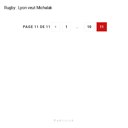
Rugby : Lyon veut Michalak
1
…
10
11
PAGE 11 DE 11
Publicité