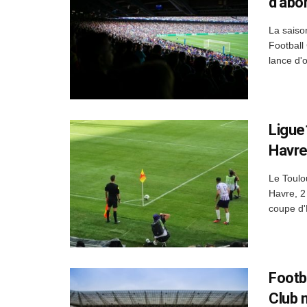
d’abo
La saiso
Football
lance d'
Ligue
Havre
Le Toulo
Havre, 2
coupe d'
Footb
Club 