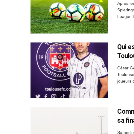
Après le
Spierings
League l
Qui e
Toulo
César Ge
Toulouse
joueurs 
Comme
sa fi
Samedi s